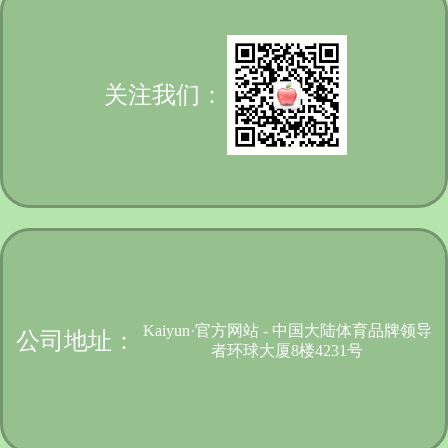
关注我们：
Kaiyun·官方网站 - 中国大陆体育品牌领导
公司地址：
者环球大厦8楼4231号