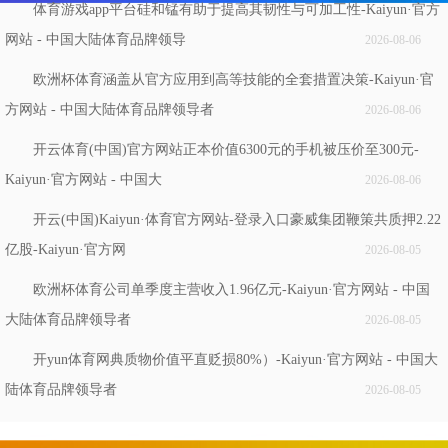
体育游戏app平台硅和锰有助于提高其韧性与可加工性-Kaiyun·官方
网站 - 中国大陆体育品牌领导
2026-08-06
欧洲杯体育涵盖从官方应用到高等技能的全套措置决策-Kaiyun·官
方网站 - 中国大陆体育品牌领导者
2026-08-06
开云体育(中国)官方网站正本价值6300元的手机被压价至300元-
Kaiyun·官方网站 - 中国大
2026-08-06
开云(中国)Kaiyun·体育官方网站-登录入口豪威集团鞭策共质押2.22
亿股-Kaiyun·官方网
2026-08-05
欧洲杯体育公司单季度主营收入1.96亿元-Kaiyun·官方网站 - 中国
大陆体育品牌领导者
2026-08-05
开yun体育网典质物价值平直贬损80%）-Kaiyun·官方网站 - 中国大
陆体育品牌领导者
2026-08-05