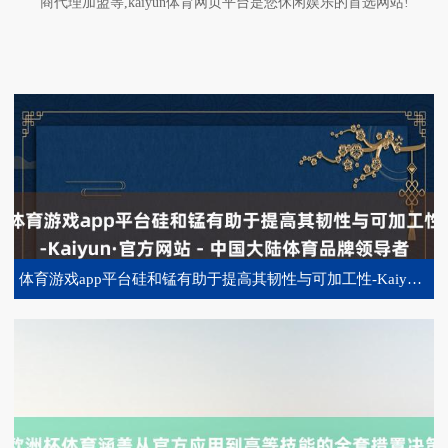
商代理加盟等,kaiyun体育网页平台是您休闲娱乐的首选网站!
体育游戏app平台硅和锰有助于提高其韧性与可加工性-Kaiyun·官方网站 - 中国大陆体育品牌领导者