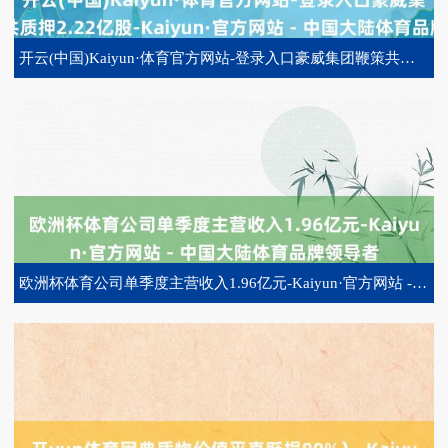
开云(中国)Kaiyun·体育官方网站-登录入口豪威集团鞭策共质押2.22亿股-Kaiyun·官方网站 - 中国大陆体育品牌领导者
欧洲杯体育公司单季度主营收入1.96亿元-Kaiyun·官方网站 - 中国大陆体育品牌领导者