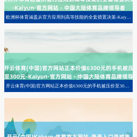
欧洲杯体育涵盖从官方应用到高等技能的全套措置决策-Kaiyun·官方网站 - 中国大陆体育品牌领导者
开云体育(中国)官方网站正本价值6300元的手机被压价至300元-Kaiyun·官方网站 - 中国大陆体育品牌领导者