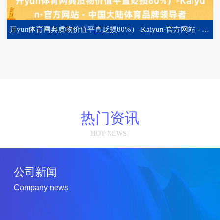
开yun体育网典质物价值平直贬损80%）-Kaiyun·官方网站 - 中国大陆体育品牌领导者
热门资讯
HOT NEWS!
公司新闻
Company news