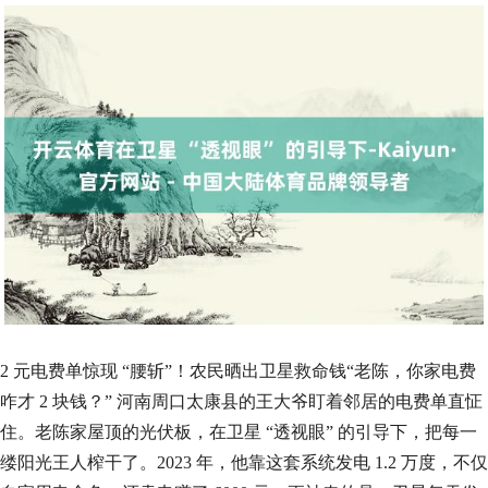
2 元电费单惊现 “腰斩”！农民晒出卫星救命钱“老陈，你家电费
咋才 2 块钱？” 河南周口太康县的王大爷盯着邻居的电费单直怔
住。老陈家屋顶的光伏板，在卫星 “透视眼” 的引导下，把每一
缕阳光王人榨干了。2023 年，他靠这套系统发电 1.2 万度，不仅