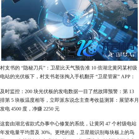
村支书的 “隐秘刀兵”：卫星比天气预告准 10 倍湖北黄冈某村级
电站的光伏板下，村支书老张掏入手机翻开 “卫星管家” APP：
及时监控：200 块光伏板的发电数据一目了然故障预警：第 13
排第 5 块板温度相等，立即派东说念主查考收益测算：展望本月
发电 4500 度，净赚 2250 元
这套由湖北省款式办事中心修复的系统，让黄冈 47 个村级电站
年发电量平均普及 30%。更绝的是，卫星能识别每块板上的鸟