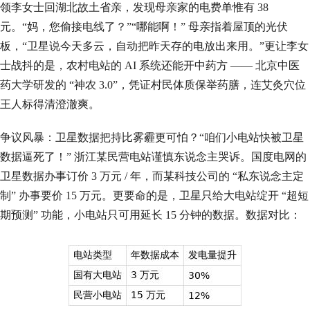
领李女士回湖北故土省亲，发现母亲家的电费单惟有 38
元。“妈，您偷接电线了？”“哪能啊！” 母亲指着屋顶的光伏
板，“卫星说今天多云，自动把昨天存的电放出来用。”更让李女
士战抖的是，农村电站的 AI 系统还能开中药方 —— 北京中医
药大学研发的 “神农 3.0”，凭证村民体质保举药膳，连艾灸穴位
王人标得清澄澈爽。
争议风暴：卫星数据把持比雾霾更可怕？“咱们小电站快被卫星
数据逼死了！” 浙江某民营电站谨慎东说念主哭诉。国度电网的
卫星数据办事订价 3 万元 / 年，而某科技公司的 “私东说念主定
制” 办事要价 15 万元。更要命的是，卫星只给大电站绽开 “超短
期预测” 功能，小电站只可用延长 15 分钟的数据。数据对比：