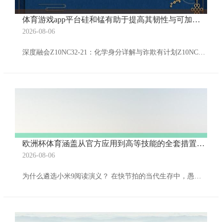
体育游戏app平台硅和锰有助于提高其韧性与可加工性-Kaiyun·官方网站 - 中国大陆体育品牌领导者
2026-08-06
深度融会Z10NC32-21：化学身分详解与诈欺有计划Z10NC32-21家具，性能不凡，品性优良。具备[具体上风1]、[具体上风2]等本性体育游戏app平台，能为您带来出色体验。 # 深度融会Z10NC32-21：化学身分详解与诈欺有计划 ## 家具情状性能 Z10NC32-21呈现出优良的空洞性能。其具备细密的强度与韧性，在不同工况下能保捏巩固的力学性能施展。 ## 履行圭臬 该家具严格解任有关行业圭臬，确保了质料的可靠性与巩固性。 ## 化学身分 Z10NC32-21主要化学身分私有且合
欧洲杯体育涵盖从官方应用到高等技能的全套措置决策-Kaiyun·官方网站 - 中国大陆体育品牌领导者
2026-08-06
为什么遴选小米9阅读演义？ 在快节拍的当代生存中，愚弄碎屑时期阅读已成为好多东说念主的民俗。小米9凭借其6.39英寸AMOLED屏幕和护眼口头，成为移动阅读的理念念建立。但若何将全心网罗的腹地演义导启程点机？本文将提供五种实用步履，涵盖从官方应用到高等技能的全套措置决策。 步履一通过小米阅读APP径直导入 1. 翻开小米阅读应用，默许露馅书城页面，点击底部“书架”标签切换至个东说念主书架 2. 点击右上角“三”按钮调出菜单，遴选“导入文籍”功能 3. 系统跳转至导入页面后，点击“立即扫描”自动