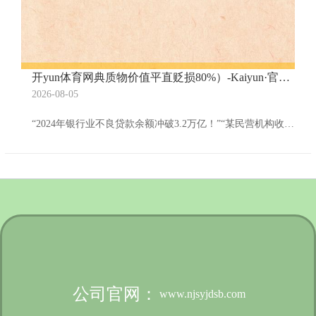
开yun体育网典质物价值平直贬损80%）-Kaiyun·官方网站 - 中国大陆体育品牌领导者
2026-08-05
“2024年银行业不良贷款余额冲破3.2万亿！”“某民营机构收购工业厂房包，半年后耗损1.8亿！”最近，不良钞票市场的音信像坐过山车——一边是“逆周期捡漏”的热钱涌入，一边是“踩雷血亏”的惨痛案例。 我在这个圈子摸爬滚打7年，见过太多东说念主带着“捡低廉”的心态冲进来，临了被藏在公约里、典质物中、以致协作方背后的风险吞吃本金。今天这篇著作，我不思讲“怎样赚快钱”，只思撕开不良钞票收购的“滤镜”，把那些让90%东说念主踩坑的5鄙俚命风险，用确切案例+实操对策，给大家讲透。 一、法律风险：触碰“红
公司官网：
www.njsyjdsb.com