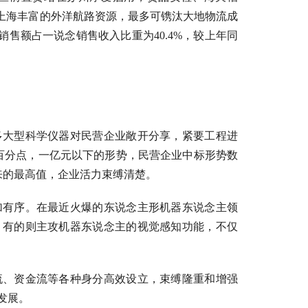
到上海丰富的外洋航路资源，最多可镌汰大地物流成
售额占一说念销售收入比重为40.4%，较上年同
多大型科学仪器对民营企业敞开分享，紧要工程进
个百分点，一亿元以下的形势，民营企业中标形势数
以来的最高值，企业活力束缚清楚。
加有序。在最近火爆的东说念主形机器东说念主领
；有的则主攻机器东说念主的视觉感知功能，不仅
流、资金流等各种身分高效设立，束缚隆重和增强
发展。