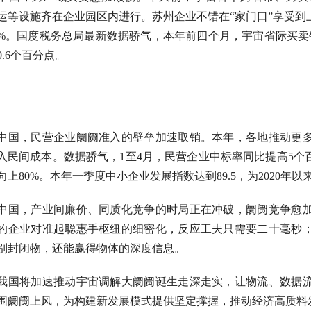
运等设施齐在企业园区内进行。苏州企业不错在“家门口”享受
0%。国度税务总局最新数据骄气，本年前四个月，宇宙省际买卖销
0.6个百分点。
中国，民营企业阛阓准入的壁垒加速取销。本年，各地推动更
入民间成本。数据骄气，1至4月，民营企业中标率同比提高5
向上80%。本年一季度中小企业发展指数达到89.5，为2020年
中国，产业间廉价、同质化竞争的时局正在冲破，阛阓竞争愈
的企业对准起聪惠手枢纽的细密化，反应工夫只需要二十毫秒
别封闭物，还能赢得物体的深度信息。
我国将加速推动宇宙调解大阛阓诞生走深走实，让物流、数据
围阛阓上风，为构建新发展模式提供坚定撑握，推动经济高质料