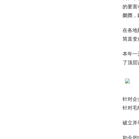
的要害
阛阓，
在各地
简直变
本年一
了顶层
针对企
针对毛
破立并
如今的