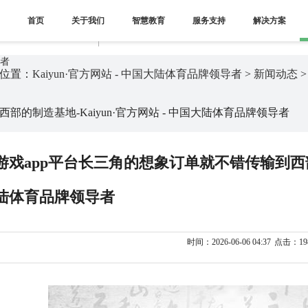
n·官方网站 - 中国大陆体育
首页
关于我们
智慧教育
服务支持
解决方案
者
位置：
Kaiyun·官方网站 - 中国大陆体育品牌领导者
>
新闻动态
>
西部的制造基地-Kaiyun·官方网站 - 中国大陆体育品牌领导者
游戏app平台长三角的想象订单就不错传输到西部的制
陆体育品牌领导者
时间：2026-06-06 04:37
点击：19