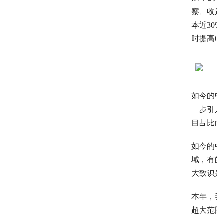
察、收
本近3
时提高
如今的
一步引
目占比
如今的
域，有
大致识
本年，
超大范