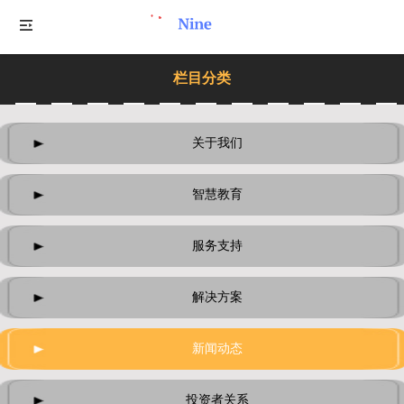
栏目分类
关于我们
智慧教育
服务支持
解决方案
新闻动态
投资者关系