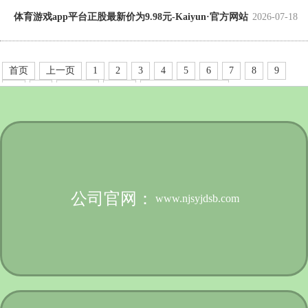
大陆体育品牌领导者
体育游戏app平台正股最新价为9.98元-Kaiyun·官方网站
2026-07-18
- 中国大陆体育品牌领导者
首页
上一页
1
2
3
4
5
6
7
8
9
10
11
下一页
末页
共
34
页
404
条记录
公司官网：
www.njsyjdsb.com