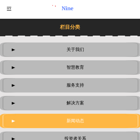
栏目分类
关于我们
智慧教育
服务支持
解决方案
新闻动态
投资者关系