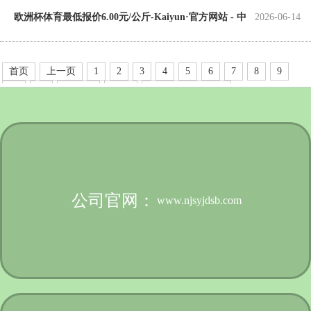
中国大陆体育品牌领导者
欧洲杯体育最低报价6.00元/公斤-Kaiyun·官方网站 - 中
2026-06-14
国大陆体育品牌领导者
首页
上一页
1
2
3
4
5
6
7
8
9
10
11
下一页
末页
共
34
页
404
条记录
公司官网：
www.njsyjdsb.com