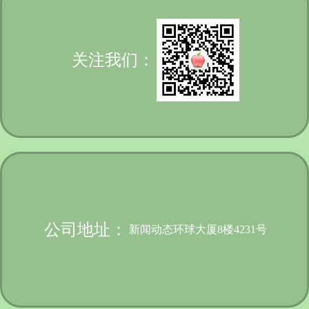
关注我们：
公司地址：
新闻动态环球大厦8楼4231号